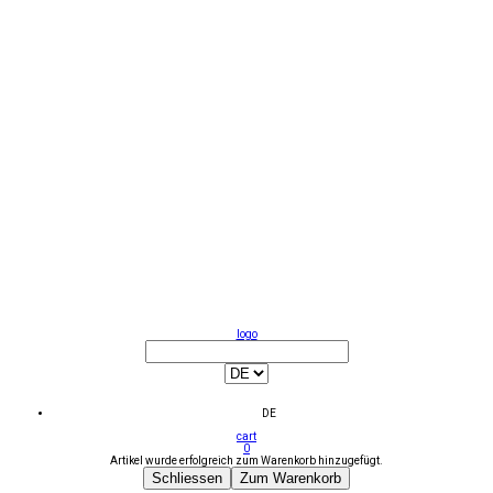
logo
DE
cart
0
Artikel wurde erfolgreich zum Warenkorb hinzugefügt.
Schliessen
Zum Warenkorb