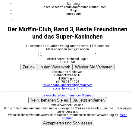
Startseite
Unser Geschäft
Kontaktaufnahme
Online Shop
Shop
Impressum
Der Muffin-Club, Band 3, Beste Freundinnen
und das Super-Kaninchen
1. Lesebuch ab 7 Jahren Verlag: arena Thema: 4 Freundinnen
Mehr anzeigen
Weniger zeigen
1
Artikel derzeit nicht auf Lager.
CHF
16.50
Zurück
In den Warenkorb
Wählen Sie Varianten
Löwenzahn Kinderwelt
Bahnhofstrasse 16
4106 Therwil
+41 78 250 40 25
loewenzahn.kinderwelt@gmail.com
social link
social link
Datenschutz-Bestimmungen
Sitemap
Nein, behalten Sie es
Ja, jetzt entfernen
Wir verwenden Cookies.
Wir kümmern uns um Ihre Daten und würden gerne Cookies verwenden, um Ihre Erfahrungen
zu verbessern.
Wenn Sie diese Website weiter durchsuchen, stimmen Sie dieser Verwendung zu.
Mehr
erfahren
Akzeptieren und Schliessen