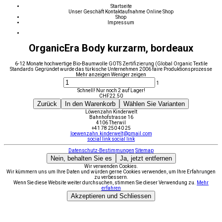
Startseite
Unser Geschäft
Kontaktaufnahme
Online Shop
Shop
Impressum
OrganicEra Body kurzarm, bordeaux
6-12 Monate hochwertige Bio-Baumwolle GOTS Zertifizierung (Global Organic Textile
Standards Gegründet wurde das türkische Unternehmen 2006 faire Produktionsprozesse
Mehr anzeigen
Weniger zeigen
1
Schnell! Nur noch 2 auf Lager!
CHF
22.50
Zurück
In den Warenkorb
Wählen Sie Varianten
Löwenzahn Kinderwelt
Bahnhofstrasse 16
4106 Therwil
+41 78 250 40 25
loewenzahn.kinderwelt@gmail.com
social link
social link
Datenschutz-Bestimmungen
Sitemap
Nein, behalten Sie es
Ja, jetzt entfernen
Wir verwenden Cookies.
Wir kümmern uns um Ihre Daten und würden gerne Cookies verwenden, um Ihre Erfahrungen
zu verbessern.
Wenn Sie diese Website weiter durchsuchen, stimmen Sie dieser Verwendung zu.
Mehr
erfahren
Akzeptieren und Schliessen