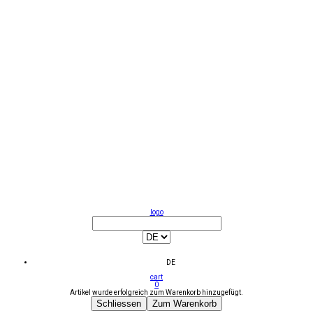
logo
DE
cart
0
Artikel wurde erfolgreich zum Warenkorb hinzugefügt.
Schliessen
Zum Warenkorb