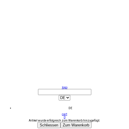
logo
DE
cart
0
Artikel wurde erfolgreich zum Warenkorb hinzugefügt.
Schliessen
Zum Warenkorb