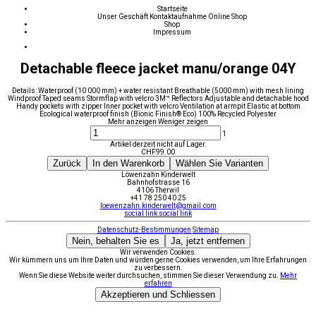
Startseite
Unser Geschäft
Kontaktaufnahme
Online Shop
Shop
Impressum
Detachable fleece jacket manu/orange 04Y
Details: Waterproof (10 000 mm) + water resistant Breathable (5000 mm) with mesh lining
Windproof Taped seams Stormflap with velcro 3M™ Reflectors Adjustable and detachable hood
Handy pockets with zipper Inner pocket with velcro Ventilation at armpit Elastic at bottom
Ecological waterproof finish (Bionic Finish® Eco) 100% Recycled Polyester
Mehr anzeigen
Weniger zeigen
1
Artikel derzeit nicht auf Lager.
CHF
99.00
Zurück
In den Warenkorb
Wählen Sie Varianten
Löwenzahn Kinderwelt
Bahnhofstrasse 16
4106 Therwil
+41 78 250 40 25
loewenzahn.kinderwelt@gmail.com
social link
social link
Datenschutz-Bestimmungen
Sitemap
Nein, behalten Sie es
Ja, jetzt entfernen
Wir verwenden Cookies.
Wir kümmern uns um Ihre Daten und würden gerne Cookies verwenden, um Ihre Erfahrungen
zu verbessern.
Wenn Sie diese Website weiter durchsuchen, stimmen Sie dieser Verwendung zu.
Mehr
erfahren
Akzeptieren und Schliessen