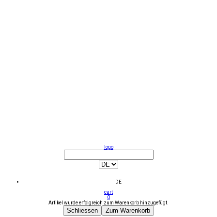
logo
DE
cart
0
Artikel wurde erfolgreich zum Warenkorb hinzugefügt.
Schliessen
Zum Warenkorb