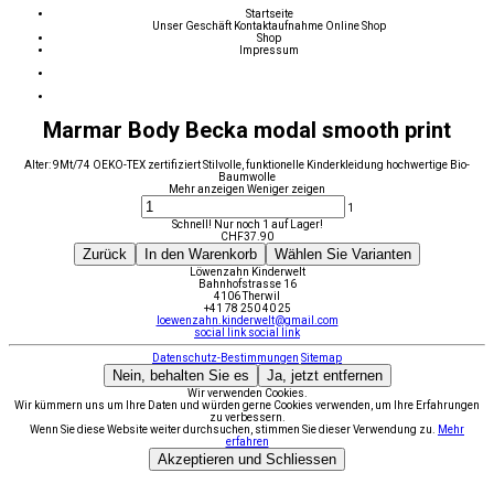
Startseite
Unser Geschäft
Kontaktaufnahme
Online Shop
Shop
Impressum
Marmar Body Becka modal smooth print
Alter: 9Mt/74 OEKO-TEX zertifiziert Stilvolle, funktionelle Kinderkleidung hochwertige Bio-
Baumwolle
Mehr anzeigen
Weniger zeigen
1
Schnell! Nur noch 1 auf Lager!
CHF
37.90
Zurück
In den Warenkorb
Wählen Sie Varianten
Löwenzahn Kinderwelt
Bahnhofstrasse 16
4106 Therwil
+41 78 250 40 25
loewenzahn.kinderwelt@gmail.com
social link
social link
Datenschutz-Bestimmungen
Sitemap
Nein, behalten Sie es
Ja, jetzt entfernen
Wir verwenden Cookies.
Wir kümmern uns um Ihre Daten und würden gerne Cookies verwenden, um Ihre Erfahrungen
zu verbessern.
Wenn Sie diese Website weiter durchsuchen, stimmen Sie dieser Verwendung zu.
Mehr
erfahren
Akzeptieren und Schliessen