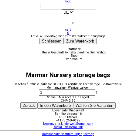
logo
DE
cart
0
Artikel wurde erfolgreich zum Warenkorb hinzugefügt.
Schliessen
Zum Warenkorb
Startseite
Unser Geschäft
Kontaktaufnahme
Online Shop
Shop
Impressum
Marmar Nursery storage bags
Taschen für Wickelzubehör OEKO-TEX zertifiziert hochwertige Bio-Baumwolle
Mehr anzeigen
Weniger zeigen
1
Schnell! Nur noch 1 auf Lager!
CHF
43.90
Zurück
In den Warenkorb
Wählen Sie Varianten
Löwenzahn Kinderwelt
Bahnhofstrasse 16
4106 Therwil
+41 78 250 40 25
loewenzahn.kinderwelt@gmail.com
social link
social link
Datenschutz-Bestimmungen
Sitemap