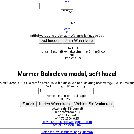
logo
DE
cart
0
Artikel wurde erfolgreich zum Warenkorb hinzugefügt.
Schliessen
Zum Warenkorb
Startseite
Unser Geschäft
Kontaktaufnahme
Online Shop
Shop
Impressum
Marmar Balaclava modal, soft hazel
Alter: 2J/92 OEKO-TEX zertifiziert Stilvolle, funktionelle Kinderkleidung hochwertige Bio-Baumwoll
Mehr anzeigen
Weniger zeigen
1
Schnell! Nur noch 1 auf Lager!
CHF
26.00
Zurück
In den Warenkorb
Wählen Sie Varianten
Löwenzahn Kinderwelt
Bahnhofstrasse 16
4106 Therwil
+41 78 250 40 25
loewenzahn.kinderwelt@gmail.com
social link
social link
Datenschutz-Bestimmungen
Sitemap