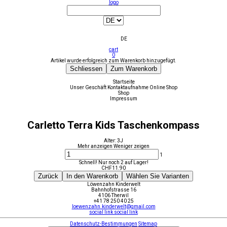
logo
DE
cart
0
Artikel wurde erfolgreich zum Warenkorb hinzugefügt.
Schliessen
Zum Warenkorb
Startseite
Unser Geschäft
Kontaktaufnahme
Online Shop
Shop
Impressum
Carletto Terra Kids Taschenkompass
Alter: 3J
Mehr anzeigen
Weniger zeigen
1
Schnell! Nur noch 2 auf Lager!
CHF
11.90
Zurück
In den Warenkorb
Wählen Sie Varianten
Löwenzahn Kinderwelt
Bahnhofstrasse 16
4106 Therwil
+41 78 250 40 25
loewenzahn.kinderwelt@gmail.com
social link
social link
Datenschutz-Bestimmungen
Sitemap