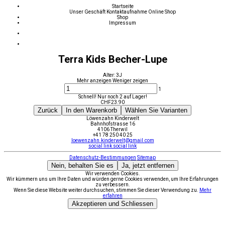
Startseite
Unser Geschäft
Kontaktaufnahme
Online Shop
Shop
Impressum
Terra Kids Becher-Lupe
Alter: 3J
Mehr anzeigen
Weniger zeigen
1
Schnell! Nur noch 2 auf Lager!
CHF
23.90
Zurück
In den Warenkorb
Wählen Sie Varianten
Löwenzahn Kinderwelt
Bahnhofstrasse 16
4106 Therwil
+41 78 250 40 25
loewenzahn.kinderwelt@gmail.com
social link
social link
Datenschutz-Bestimmungen
Sitemap
Nein, behalten Sie es
Ja, jetzt entfernen
Wir verwenden Cookies.
Wir kümmern uns um Ihre Daten und würden gerne Cookies verwenden, um Ihre Erfahrungen
zu verbessern.
Wenn Sie diese Website weiter durchsuchen, stimmen Sie dieser Verwendung zu.
Mehr
erfahren
Akzeptieren und Schliessen