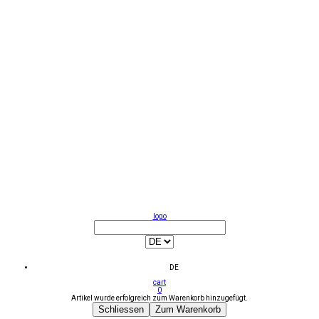
logo
DE
cart
0
Artikel wurde erfolgreich zum Warenkorb hinzugefügt.
Schliessen
Zum Warenkorb