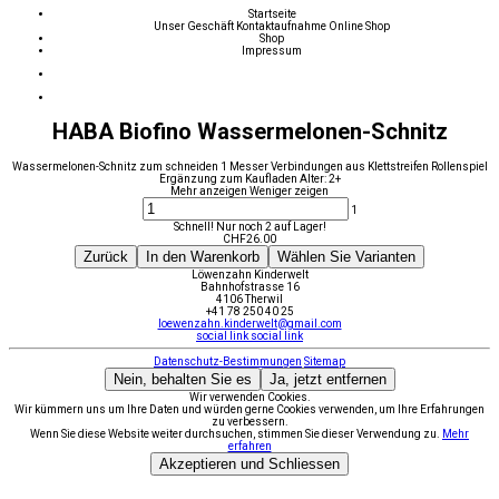
Startseite
Unser Geschäft
Kontaktaufnahme
Online Shop
Shop
Impressum
HABA Biofino Wassermelonen-Schnitz
Wassermelonen-Schnitz zum schneiden 1 Messer Verbindungen aus Klettstreifen Rollenspiel
Ergänzung zum Kaufladen Alter: 2+
Mehr anzeigen
Weniger zeigen
1
Schnell! Nur noch 2 auf Lager!
CHF
26.00
Zurück
In den Warenkorb
Wählen Sie Varianten
Löwenzahn Kinderwelt
Bahnhofstrasse 16
4106 Therwil
+41 78 250 40 25
loewenzahn.kinderwelt@gmail.com
social link
social link
Datenschutz-Bestimmungen
Sitemap
Nein, behalten Sie es
Ja, jetzt entfernen
Wir verwenden Cookies.
Wir kümmern uns um Ihre Daten und würden gerne Cookies verwenden, um Ihre Erfahrungen
zu verbessern.
Wenn Sie diese Website weiter durchsuchen, stimmen Sie dieser Verwendung zu.
Mehr
erfahren
Akzeptieren und Schliessen