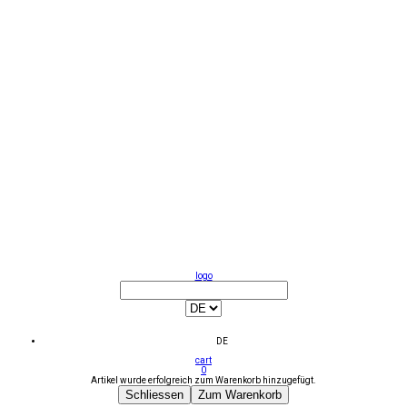
logo
DE
cart
0
Artikel wurde erfolgreich zum Warenkorb hinzugefügt.
Schliessen
Zum Warenkorb