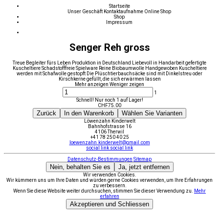
Startseite
Unser Geschäft
Kontaktaufnahme
Online Shop
Shop
Impressum
Senger Reh gross
Treue Begleiter fürs Leben Produktion in Deutschland Liebevoll in Handarbeit gefertigte
Kuscheltiere Schadstofffreie Spielware Reine Biobaumwolle Handgewoben Kuscheltiere
werden mit Schafwolle gestopft Die Plüschtierbauchsäcke sind mit Dinkelstreu oder
Kirschkerne gefüllt, die sich erwärmen lassen
Mehr anzeigen
Weniger zeigen
1
Schnell! Nur noch 1 auf Lager!
CHF
75.00
Zurück
In den Warenkorb
Wählen Sie Varianten
Löwenzahn Kinderwelt
Bahnhofstrasse 16
4106 Therwil
+41 78 250 40 25
loewenzahn.kinderwelt@gmail.com
social link
social link
Datenschutz-Bestimmungen
Sitemap
Nein, behalten Sie es
Ja, jetzt entfernen
Wir verwenden Cookies.
Wir kümmern uns um Ihre Daten und würden gerne Cookies verwenden, um Ihre Erfahrungen
zu verbessern.
Wenn Sie diese Website weiter durchsuchen, stimmen Sie dieser Verwendung zu.
Mehr
erfahren
Akzeptieren und Schliessen