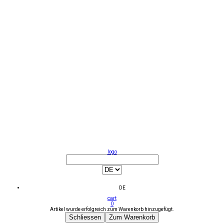
logo
DE
cart
0
Artikel wurde erfolgreich zum Warenkorb hinzugefügt.
Schliessen
Zum Warenkorb