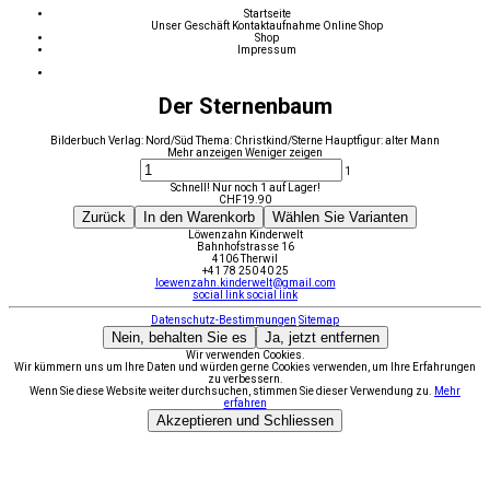
Startseite
Unser Geschäft
Kontaktaufnahme
Online Shop
Shop
Impressum
Der Sternenbaum
Bilderbuch Verlag: Nord/Süd Thema: Christkind/Sterne Hauptfigur: alter Mann
Mehr anzeigen
Weniger zeigen
1
Schnell! Nur noch 1 auf Lager!
CHF
19.90
Zurück
In den Warenkorb
Wählen Sie Varianten
Löwenzahn Kinderwelt
Bahnhofstrasse 16
4106 Therwil
+41 78 250 40 25
loewenzahn.kinderwelt@gmail.com
social link
social link
Datenschutz-Bestimmungen
Sitemap
Nein, behalten Sie es
Ja, jetzt entfernen
Wir verwenden Cookies.
Wir kümmern uns um Ihre Daten und würden gerne Cookies verwenden, um Ihre Erfahrungen
zu verbessern.
Wenn Sie diese Website weiter durchsuchen, stimmen Sie dieser Verwendung zu.
Mehr
erfahren
Akzeptieren und Schliessen