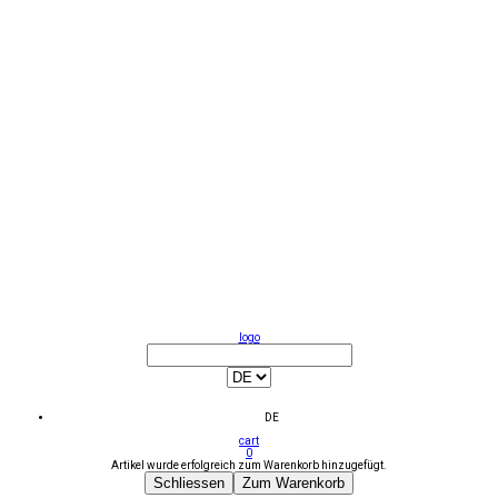
logo
DE
cart
0
Artikel wurde erfolgreich zum Warenkorb hinzugefügt.
Schliessen
Zum Warenkorb