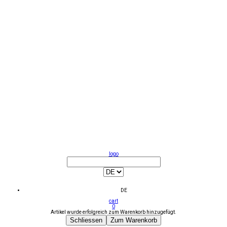
logo
DE
cart
0
Artikel wurde erfolgreich zum Warenkorb hinzugefügt.
Schliessen
Zum Warenkorb