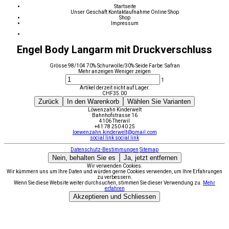
Startseite
Unser Geschäft
Kontaktaufnahme
Online Shop
Shop
Impressum
Engel Body Langarm mit Druckverschluss
Grösse 98/104 70% Schurwolle/30% Seide Farbe: Safran
Mehr anzeigen
Weniger zeigen
1
Artikel derzeit nicht auf Lager.
CHF
35.00
Zurück
In den Warenkorb
Wählen Sie Varianten
Löwenzahn Kinderwelt
Bahnhofstrasse 16
4106 Therwil
+41 78 250 40 25
loewenzahn.kinderwelt@gmail.com
social link
social link
Datenschutz-Bestimmungen
Sitemap
Nein, behalten Sie es
Ja, jetzt entfernen
Wir verwenden Cookies.
Wir kümmern uns um Ihre Daten und würden gerne Cookies verwenden, um Ihre Erfahrungen
zu verbessern.
Wenn Sie diese Website weiter durchsuchen, stimmen Sie dieser Verwendung zu.
Mehr
erfahren
Akzeptieren und Schliessen