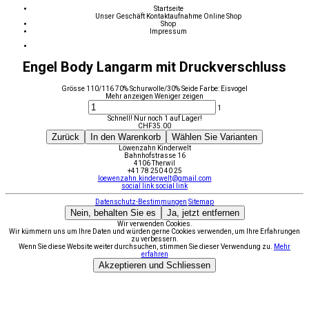
Startseite
Unser Geschäft
Kontaktaufnahme
Online Shop
Shop
Impressum
Engel Body Langarm mit Druckverschluss
Grösse 110/116 70% Schurwolle/30% Seide Farbe: Eisvogel
Mehr anzeigen
Weniger zeigen
1
Schnell! Nur noch 1 auf Lager!
CHF
35.00
Zurück
In den Warenkorb
Wählen Sie Varianten
Löwenzahn Kinderwelt
Bahnhofstrasse 16
4106 Therwil
+41 78 250 40 25
loewenzahn.kinderwelt@gmail.com
social link
social link
Datenschutz-Bestimmungen
Sitemap
Nein, behalten Sie es
Ja, jetzt entfernen
Wir verwenden Cookies.
Wir kümmern uns um Ihre Daten und würden gerne Cookies verwenden, um Ihre Erfahrungen
zu verbessern.
Wenn Sie diese Website weiter durchsuchen, stimmen Sie dieser Verwendung zu.
Mehr
erfahren
Akzeptieren und Schliessen