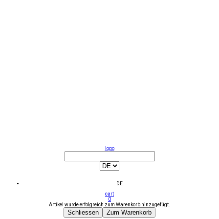
logo
DE
cart
0
Artikel wurde erfolgreich zum Warenkorb hinzugefügt.
Schliessen
Zum Warenkorb