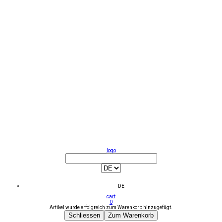
logo
DE
cart
0
Artikel wurde erfolgreich zum Warenkorb hinzugefügt.
Schliessen
Zum Warenkorb