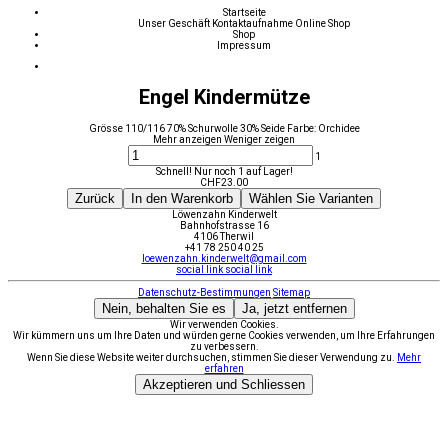
Startseite
Unser Geschäft
Kontaktaufnahme
Online Shop
Shop
Impressum
Engel Kindermütze
Grösse 110/116 70% Schurwolle 30% Seide Farbe: Orchidee
Mehr anzeigen
Weniger zeigen
1
Schnell! Nur noch 1 auf Lager!
CHF
23.00
Zurück
In den Warenkorb
Wählen Sie Varianten
Löwenzahn Kinderwelt
Bahnhofstrasse 16
4106 Therwil
+41 78 250 40 25
loewenzahn.kinderwelt@gmail.com
social link
social link
Datenschutz-Bestimmungen
Sitemap
Nein, behalten Sie es
Ja, jetzt entfernen
Wir verwenden Cookies.
Wir kümmern uns um Ihre Daten und würden gerne Cookies verwenden, um Ihre Erfahrungen
zu verbessern.
Wenn Sie diese Website weiter durchsuchen, stimmen Sie dieser Verwendung zu.
Mehr
erfahren
Akzeptieren und Schliessen