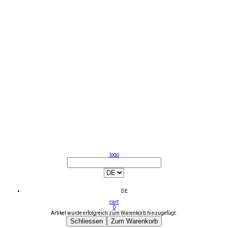
logo
DE
cart
0
Artikel wurde erfolgreich zum Warenkorb hinzugefügt.
Schliessen
Zum Warenkorb