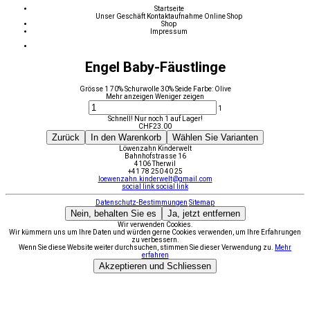
Startseite
Unser Geschäft
Kontaktaufnahme
Online Shop
Shop
Impressum
Engel Baby-Fäustlinge
Grösse 1 70% Schurwolle 30% Seide Farbe: Olive
Mehr anzeigen
Weniger zeigen
1
Schnell! Nur noch 1 auf Lager!
CHF
23.00
Zurück
In den Warenkorb
Wählen Sie Varianten
Löwenzahn Kinderwelt
Bahnhofstrasse 16
4106 Therwil
+41 78 250 40 25
loewenzahn.kinderwelt@gmail.com
social link
social link
Datenschutz-Bestimmungen
Sitemap
Nein, behalten Sie es
Ja, jetzt entfernen
Wir verwenden Cookies.
Wir kümmern uns um Ihre Daten und würden gerne Cookies verwenden, um Ihre Erfahrungen
zu verbessern.
Wenn Sie diese Website weiter durchsuchen, stimmen Sie dieser Verwendung zu.
Mehr
erfahren
Akzeptieren und Schliessen