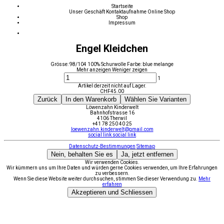
Startseite
Unser Geschäft
Kontaktaufnahme
Online Shop
Shop
Impressum
Engel Kleidchen
Grösse: 98/104 100% Schurwolle Farbe: blue melange
Mehr anzeigen
Weniger zeigen
1
Artikel derzeit nicht auf Lager.
CHF
45.00
Zurück
In den Warenkorb
Wählen Sie Varianten
Löwenzahn Kinderwelt
Bahnhofstrasse 16
4106 Therwil
+41 78 250 40 25
loewenzahn.kinderwelt@gmail.com
social link
social link
Datenschutz-Bestimmungen
Sitemap
Nein, behalten Sie es
Ja, jetzt entfernen
Wir verwenden Cookies.
Wir kümmern uns um Ihre Daten und würden gerne Cookies verwenden, um Ihre Erfahrungen
zu verbessern.
Wenn Sie diese Website weiter durchsuchen, stimmen Sie dieser Verwendung zu.
Mehr
erfahren
Akzeptieren und Schliessen