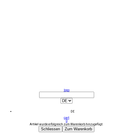
logo
DE
cart
0
Artikel wurde erfolgreich zum Warenkorb hinzugefügt.
Schliessen
Zum Warenkorb