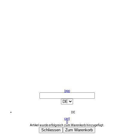
logo
DE
cart
0
Artikel wurde erfolgreich zum Warenkorb hinzugefügt.
Schliessen
Zum Warenkorb