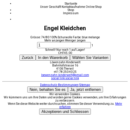
Startseite
Unser Geschäft
Kontaktaufnahme
Online Shop
Shop
Impressum
Engel Kleidchen
Grösse: 74/80 100% Schurwolle Farbe: blue melange
Mehr anzeigen
Weniger zeigen
1
Schnell! Nur noch 1 auf Lager!
CHF
45.00
Zurück
In den Warenkorb
Wählen Sie Varianten
Löwenzahn Kinderwelt
Bahnhofstrasse 16
4106 Therwil
+41 78 250 40 25
loewenzahn.kinderwelt@gmail.com
social link
social link
Datenschutz-Bestimmungen
Sitemap
Nein, behalten Sie es
Ja, jetzt entfernen
Wir verwenden Cookies.
Wir kümmern uns um Ihre Daten und würden gerne Cookies verwenden, um Ihre Erfahrungen
zu verbessern.
Wenn Sie diese Website weiter durchsuchen, stimmen Sie dieser Verwendung zu.
Mehr
erfahren
Akzeptieren und Schliessen