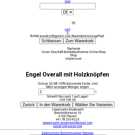
logo
DE
cart
0
Artikel wurde erfolgreich zum Warenkorb hinzugefügt.
Schliessen
Zum Warenkorb
Startseite
Unser Geschäft
Kontaktaufnahme
Online Shop
Shop
Impressum
Engel Overall mit Holzknöpfen
Grösse: 62/68 100% Schurwolle Farbe: zimt
Mehr anzeigen
Weniger zeigen
1
Schnell! Nur noch 1 auf Lager!
CHF
109.00
Zurück
In den Warenkorb
Wählen Sie Varianten
Löwenzahn Kinderwelt
Bahnhofstrasse 16
4106 Therwil
+41 78 250 40 25
loewenzahn.kinderwelt@gmail.com
social link
social link
Datenschutz-Bestimmungen
Sitemap