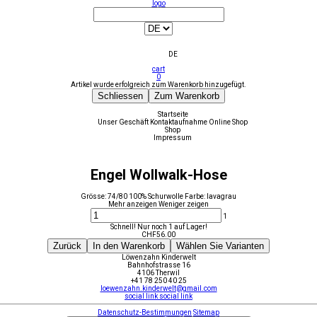
logo
DE
cart
0
Artikel wurde erfolgreich zum Warenkorb hinzugefügt.
Schliessen
Zum Warenkorb
Startseite
Unser Geschäft
Kontaktaufnahme
Online Shop
Shop
Impressum
Engel Wollwalk-Hose
Grösse: 74/80 100% Schurwolle Farbe: lavagrau
Mehr anzeigen
Weniger zeigen
1
Schnell! Nur noch 1 auf Lager!
CHF
56.00
Zurück
In den Warenkorb
Wählen Sie Varianten
Löwenzahn Kinderwelt
Bahnhofstrasse 16
4106 Therwil
+41 78 250 40 25
loewenzahn.kinderwelt@gmail.com
social link
social link
Datenschutz-Bestimmungen
Sitemap