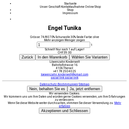
Startseite
Unser Geschäft
Kontaktaufnahme
Online Shop
Shop
Impressum
Engel Tunika
Grösse: 74/80 70% Schurwolle 30% Seide Farbe: olive
Mehr anzeigen
Weniger zeigen
1
Schnell! Nur noch 1 auf Lager!
CHF
39.00
Zurück
In den Warenkorb
Wählen Sie Varianten
Löwenzahn Kinderwelt
Bahnhofstrasse 16
4106 Therwil
+41 78 250 40 25
loewenzahn.kinderwelt@gmail.com
social link
social link
Datenschutz-Bestimmungen
Sitemap
Nein, behalten Sie es
Ja, jetzt entfernen
Wir verwenden Cookies.
Wir kümmern uns um Ihre Daten und würden gerne Cookies verwenden, um Ihre Erfahrungen
zu verbessern.
Wenn Sie diese Website weiter durchsuchen, stimmen Sie dieser Verwendung zu.
Mehr
erfahren
Akzeptieren und Schliessen