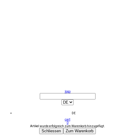
logo
DE
cart
0
Artikel wurde erfolgreich zum Warenkorb hinzugefügt.
Schliessen
Zum Warenkorb