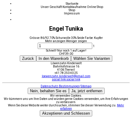
Startseite
Unser Geschäft
Kontaktaufnahme
Online Shop
Shop
Impressum
Engel Tunika
Grösse: 86/92 70% Schurwolle 30% Seide Farbe: Kupfer
Mehr anzeigen
Weniger zeigen
1
Schnell! Nur noch 1 auf Lager!
CHF
39.00
Zurück
In den Warenkorb
Wählen Sie Varianten
Löwenzahn Kinderwelt
Bahnhofstrasse 16
4106 Therwil
+41 78 250 40 25
loewenzahn.kinderwelt@gmail.com
social link
social link
Datenschutz-Bestimmungen
Sitemap
Nein, behalten Sie es
Ja, jetzt entfernen
Wir verwenden Cookies.
Wir kümmern uns um Ihre Daten und würden gerne Cookies verwenden, um Ihre Erfahrungen
zu verbessern.
Wenn Sie diese Website weiter durchsuchen, stimmen Sie dieser Verwendung zu.
Mehr
erfahren
Akzeptieren und Schliessen