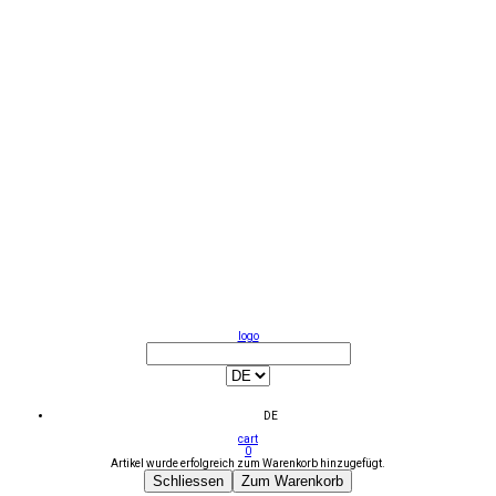
logo
DE
cart
0
Artikel wurde erfolgreich zum Warenkorb hinzugefügt.
Schliessen
Zum Warenkorb