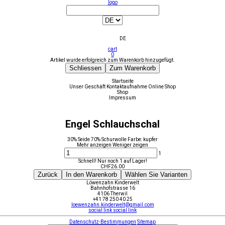
logo
DE
cart
0
Artikel wurde erfolgreich zum Warenkorb hinzugefügt.
Schliessen
Zum Warenkorb
Startseite
Unser Geschäft
Kontaktaufnahme
Online Shop
Shop
Impressum
Engel Schlauchschal
30% Seide 70% Schurwolle Farbe: kupfer
Mehr anzeigen
Weniger zeigen
1
Schnell! Nur noch 1 auf Lager!
CHF
26.00
Zurück
In den Warenkorb
Wählen Sie Varianten
Löwenzahn Kinderwelt
Bahnhofstrasse 16
4106 Therwil
+41 78 250 40 25
loewenzahn.kinderwelt@gmail.com
social link
social link
Datenschutz-Bestimmungen
Sitemap