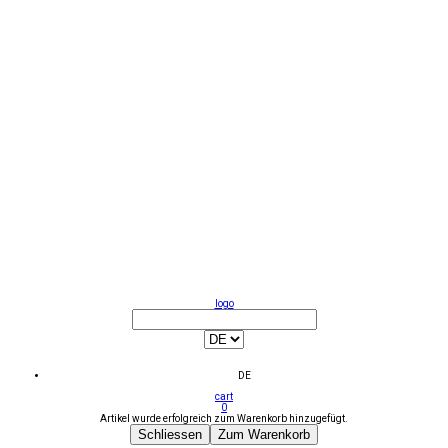
logo
DE
cart
0
Artikel wurde erfolgreich zum Warenkorb hinzugefügt.
Schliessen
Zum Warenkorb