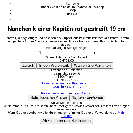
Startseite
Unser Geschäft
Kontaktaufnahme
Online Shop
Shop
Impressum
Nanchen kleiner Kapitän rot gestreift 19 cm
Liebevoll, handgefertigte und handbemalte Puppen alle Rohstoffe kommen aus kontrolliertem,
biologischem Anbau Alle Nanchen werden mit Bioland-Schafschurwolle aus Deutschland
gestopft
Mehr anzeigen
Weniger zeigen
1
Schnell! Nur noch 1 auf Lager!
CHF
21.00
Zurück
In den Warenkorb
Wählen Sie Varianten
Löwenzahn Kinderwelt
Bahnhofstrasse 16
4106 Therwil
+41 78 250 40 25
loewenzahn.kinderwelt@gmail.com
social link
social link
Datenschutz-Bestimmungen
Sitemap
Nein, behalten Sie es
Ja, jetzt entfernen
Wir verwenden Cookies.
Wir kümmern uns um Ihre Daten und würden gerne Cookies verwenden, um Ihre Erfahrungen
zu verbessern.
Wenn Sie diese Website weiter durchsuchen, stimmen Sie dieser Verwendung zu.
Mehr
erfahren
Akzeptieren und Schliessen