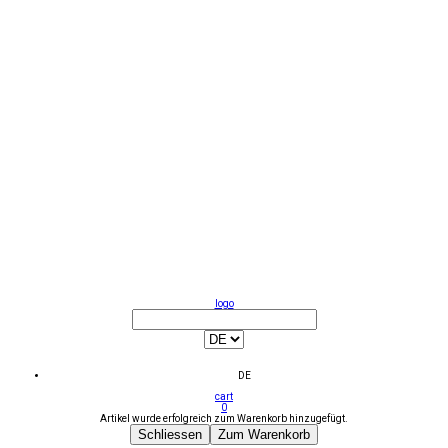
logo
DE
cart
0
Artikel wurde erfolgreich zum Warenkorb hinzugefügt.
Schliessen
Zum Warenkorb