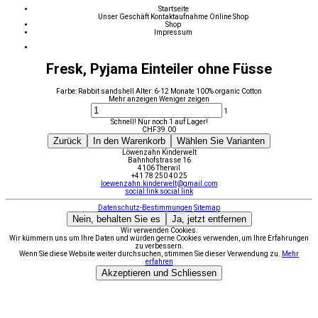
Startseite
Unser Geschäft
Kontaktaufnahme
Online Shop
Shop
Impressum
Fresk, Pyjama Einteiler ohne Füsse
Farbe: Rabbit sandshell Alter: 6-12 Monate 100% organic Cotton
Mehr anzeigen
Weniger zeigen
1
Schnell! Nur noch 1 auf Lager!
CHF
39.00
Zurück
In den Warenkorb
Wählen Sie Varianten
Löwenzahn Kinderwelt
Bahnhofstrasse 16
4106 Therwil
+41 78 250 40 25
loewenzahn.kinderwelt@gmail.com
social link
social link
Datenschutz-Bestimmungen
Sitemap
Nein, behalten Sie es
Ja, jetzt entfernen
Wir verwenden Cookies.
Wir kümmern uns um Ihre Daten und würden gerne Cookies verwenden, um Ihre Erfahrungen
zu verbessern.
Wenn Sie diese Website weiter durchsuchen, stimmen Sie dieser Verwendung zu.
Mehr
erfahren
Akzeptieren und Schliessen