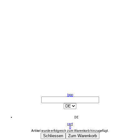
logo
DE
cart
0
Artikel wurde erfolgreich zum Warenkorb hinzugefügt.
Schliessen
Zum Warenkorb