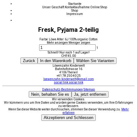
Startseite
Unser Geschäft
Kontaktaufnahme
Online Shop
Shop
Impressum
Fresk, Pyjama 2-teilig
Farbe: Löwe Alter: 6J 100% organic Cotton
Mehr anzeigen
Weniger zeigen
1
Schnell! Nur noch 1 auf Lager!
CHF
45.00
Zurück
In den Warenkorb
Wählen Sie Varianten
Löwenzahn Kinderwelt
Bahnhofstrasse 16
4106 Therwil
+41 78 250 40 25
loewenzahn.kinderwelt@gmail.com
social link
social link
Datenschutz-Bestimmungen
Sitemap
Nein, behalten Sie es
Ja, jetzt entfernen
Wir verwenden Cookies.
Wir kümmern uns um Ihre Daten und würden gerne Cookies verwenden, um Ihre Erfahrungen
zu verbessern.
Wenn Sie diese Website weiter durchsuchen, stimmen Sie dieser Verwendung zu.
Mehr
erfahren
Akzeptieren und Schliessen