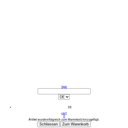
logo
DE
cart
0
Artikel wurde erfolgreich zum Warenkorb hinzugefügt.
Schliessen
Zum Warenkorb