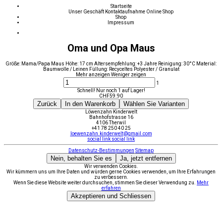
Startseite
Unser Geschäft
Kontaktaufnahme
Online Shop
Shop
Impressum
Oma und Opa Maus
Größe: Mama/Papa Maus Höhe: 17 cm Altersempfehlung: +3 Jahre Reinigung: 30°C Material:
Baumwolle / Leinen Füllung: Recyceltes Polyester / Granulat
Mehr anzeigen
Weniger zeigen
1
Schnell! Nur noch 1 auf Lager!
CHF
59.90
Zurück
In den Warenkorb
Wählen Sie Varianten
Löwenzahn Kinderwelt
Bahnhofstrasse 16
4106 Therwil
+41 78 250 40 25
loewenzahn.kinderwelt@gmail.com
social link
social link
Datenschutz-Bestimmungen
Sitemap
Nein, behalten Sie es
Ja, jetzt entfernen
Wir verwenden Cookies.
Wir kümmern uns um Ihre Daten und würden gerne Cookies verwenden, um Ihre Erfahrungen
zu verbessern.
Wenn Sie diese Website weiter durchsuchen, stimmen Sie dieser Verwendung zu.
Mehr
erfahren
Akzeptieren und Schliessen