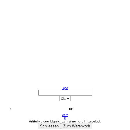
logo
DE
cart
0
Artikel wurde erfolgreich zum Warenkorb hinzugefügt.
Schliessen
Zum Warenkorb