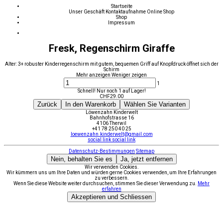
Startseite
Unser Geschäft
Kontaktaufnahme
Online Shop
Shop
Impressum
Fresk, Regenschirm Giraffe
Alter: 3+ robuster Kinderregenschirm mit gutem, bequemen Griff auf Knopfdruck öffnet sich der
Schirm
Mehr anzeigen
Weniger zeigen
1
Schnell! Nur noch 1 auf Lager!
CHF
29.00
Zurück
In den Warenkorb
Wählen Sie Varianten
Löwenzahn Kinderwelt
Bahnhofstrasse 16
4106 Therwil
+41 78 250 40 25
loewenzahn.kinderwelt@gmail.com
social link
social link
Datenschutz-Bestimmungen
Sitemap
Nein, behalten Sie es
Ja, jetzt entfernen
Wir verwenden Cookies.
Wir kümmern uns um Ihre Daten und würden gerne Cookies verwenden, um Ihre Erfahrungen
zu verbessern.
Wenn Sie diese Website weiter durchsuchen, stimmen Sie dieser Verwendung zu.
Mehr
erfahren
Akzeptieren und Schliessen