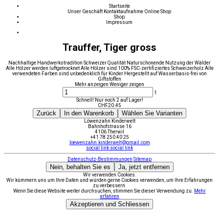
Startseite
Unser Geschäft
Kontaktaufnahme
Online Shop
Shop
Impressum
Trauffer, Tiger gross
Nachhaltige Handwerkstradition Schweizer Qualität Naturschonende Nutzung der Wälder
Alle Hölzer werden luftgetrocknet Alle Hölzer sind 100% FSC-zertifiziertes Schweizerholz Alle
verwendeten Farben sind unbedenklich für Kinder Hergestellt auf Wasserbasis-frei von
Giftstoffen
Mehr anzeigen
Weniger zeigen
1
Schnell! Nur noch 2 auf Lager!
CHF
20.45
Zurück
In den Warenkorb
Wählen Sie Varianten
Löwenzahn Kinderwelt
Bahnhofstrasse 16
4106 Therwil
+41 78 250 40 25
loewenzahn.kinderwelt@gmail.com
social link
social link
Datenschutz-Bestimmungen
Sitemap
Nein, behalten Sie es
Ja, jetzt entfernen
Wir verwenden Cookies.
Wir kümmern uns um Ihre Daten und würden gerne Cookies verwenden, um Ihre Erfahrungen
zu verbessern.
Wenn Sie diese Website weiter durchsuchen, stimmen Sie dieser Verwendung zu.
Mehr
erfahren
Akzeptieren und Schliessen