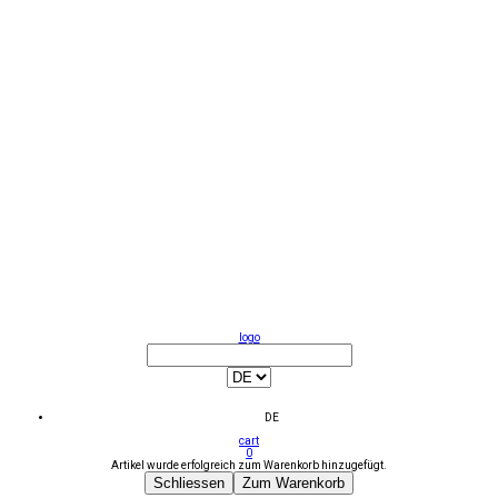
logo
DE
cart
0
Artikel wurde erfolgreich zum Warenkorb hinzugefügt.
Schliessen
Zum Warenkorb