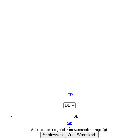
logo
DE
cart
0
Artikel wurde erfolgreich zum Warenkorb hinzugefügt.
Schliessen
Zum Warenkorb