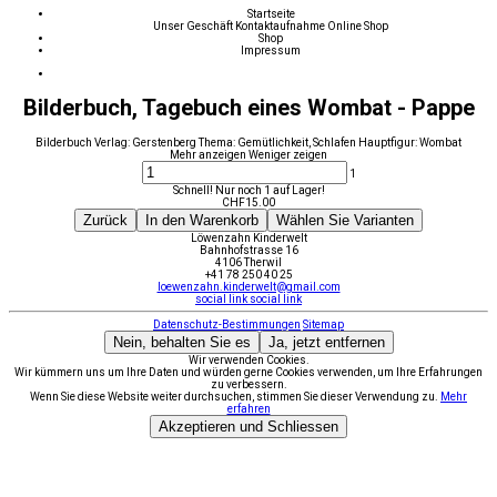
Startseite
Unser Geschäft
Kontaktaufnahme
Online Shop
Shop
Impressum
Bilderbuch, Tagebuch eines Wombat - Pappe
Bilderbuch Verlag: Gerstenberg Thema: Gemütlichkeit, Schlafen Hauptfigur: Wombat
Mehr anzeigen
Weniger zeigen
1
Schnell! Nur noch 1 auf Lager!
CHF
15.00
Zurück
In den Warenkorb
Wählen Sie Varianten
Löwenzahn Kinderwelt
Bahnhofstrasse 16
4106 Therwil
+41 78 250 40 25
loewenzahn.kinderwelt@gmail.com
social link
social link
Datenschutz-Bestimmungen
Sitemap
Nein, behalten Sie es
Ja, jetzt entfernen
Wir verwenden Cookies.
Wir kümmern uns um Ihre Daten und würden gerne Cookies verwenden, um Ihre Erfahrungen
zu verbessern.
Wenn Sie diese Website weiter durchsuchen, stimmen Sie dieser Verwendung zu.
Mehr
erfahren
Akzeptieren und Schliessen